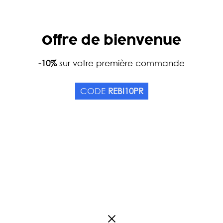
Offre de bienvenue
Home
-10%
sur votre première commande
Catalog
Teas
Tea types
Green T
LONG JING GRAND CRU 
CODE
REBI10PR
Origin China
1
review