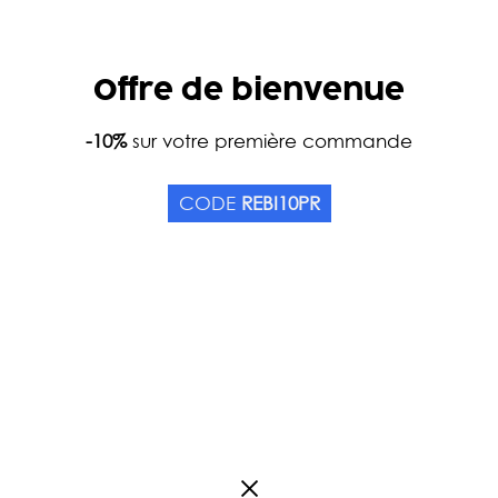
Offre de bienvenue
Home
-10%
sur votre première commande
Catalog
Teas
Tea types
Green T
LONG TSENG BIO
CODE
REBI10PR
Origin China
0
review