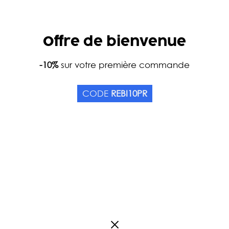
Offre de bienvenue
Home
-10%
sur votre première commande
Catalog
Teas
Tea types
Herbal T
LUNA BIO - JURA
CODE
REBI10PR
Origin France
0
review