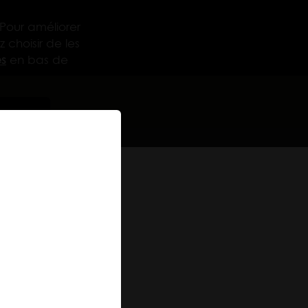
 Pour améliorer
 choisir de les
s
en bas de
urer