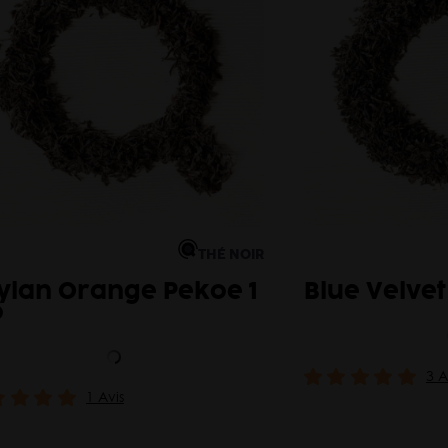
THÉ NOIR
ylan Orange Pekoe 1
Blue Velvet
o
3 A
1 Avis