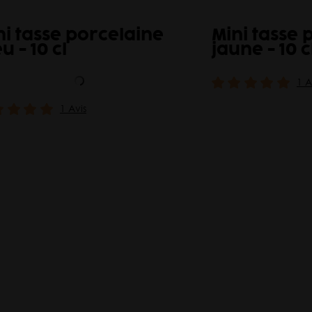
ni tasse porcelaine
Mini tasse 
u - 10 cl
jaune - 10 c
1 A
1 Avis