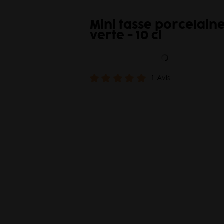
n
Mini tasse porcelain
ouge - 10
verte - 10 cl
1 Avis
avis