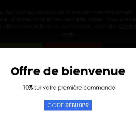
lise des cookies nécessaires à son bon fonctionnement.
ce, d’autres cookies peuvent être utilisés : vous pouvez
 Cela reste modifiable à tout moment via le lien
Cookie
page.
t accepter
Tout refuser
Config
Offre de bienvenue
-10%
sur votre première commande
CODE
REBI10PR