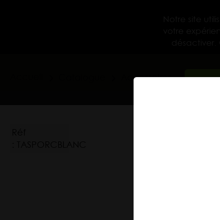
Notre site uti
votre expérien
désactiver.
Accueil
Catalogue
Accessoires
Tou
TASPORCBLANC