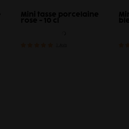
e
Mini tasse porcelaine
Mi
rose - 10 cl
ble
1 Avis