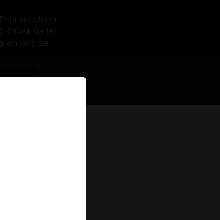
 Pour améliorer
 choisir de les
s
en bas de
urer