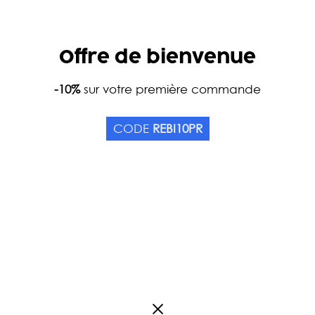
Offre de bienvenue
Accueil
-10%
sur votre première commande
Catalogue
Accessoires
Théières
THÉIÈRE PORCELAINE BL
CODE
REBI10PR