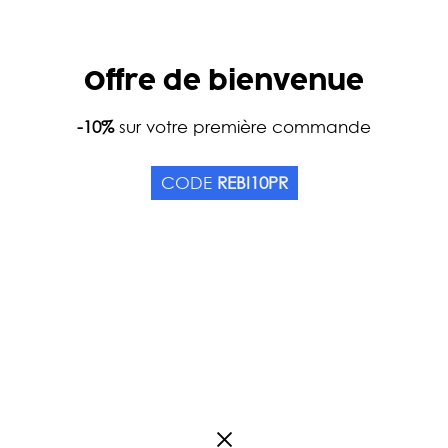
Offre de bienvenue
Accueil
-10%
sur votre première commande
Catalogue
Thés
Collections
Thé 
NOËL DES GONES BIO
CODE
REBI10PR