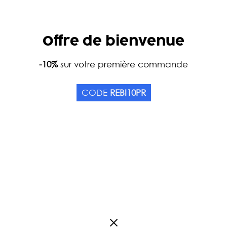
Offre de bienvenue
Accueil
-10%
sur votre première commande
Catalogue
Thés
Couleurs
Oolon
HA LI SHAN - RÉCOLTE 
CODE
REBI10PR
Origine Taïwan
0
Avis