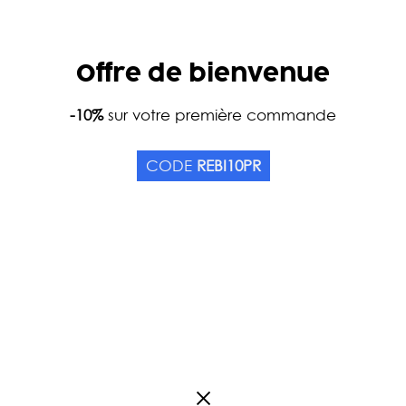
Offre de bienvenue
Accueil
-10%
sur votre première commande
Catalogue
Thés
Couleurs
Oolon
WU YI TOP SHUI XIAN B
CODE
REBI10PR
Origine Chine
2
Avis