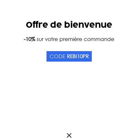
Offre de bienvenue
Accueil
-10%
sur votre première commande
Catalogue
Thés
Couleurs
Pu Erh
L'AURORE BORÉALE
CODE
REBI10PR
Origine Chine
1
Avis