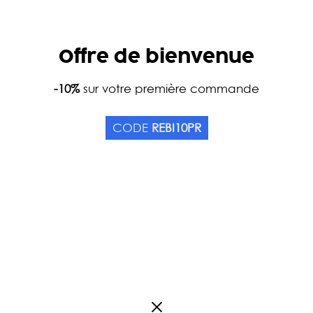
Offre de bienvenue
Accueil
-10%
sur votre première commande
Catalogue
Thés
Couleurs
Pu Erh
LIU BAO
CODE
REBI10PR
Origine Thaïland
0
Avis