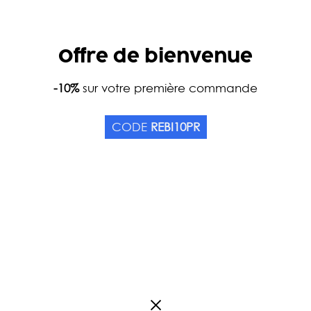
Offre de bienvenue
Accueil
-10%
sur votre première commande
Catalogue
Thés
Couleurs
Thé bl
PAI MU TAN 1ER GRADE
CODE
REBI10PR
Origine Chine
0
Avis