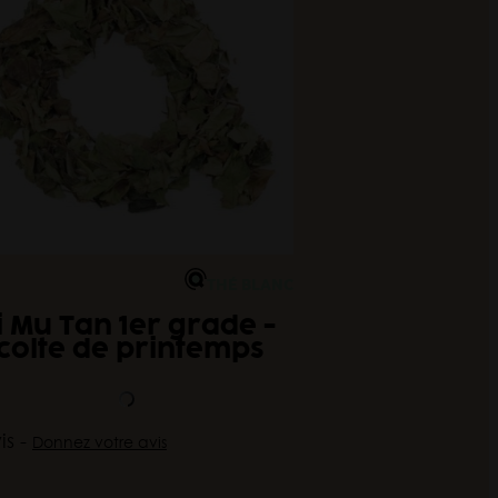
THÉ BLANC
i Mu Tan 1er grade -
colte de printemps
is -
Donnez votre avis