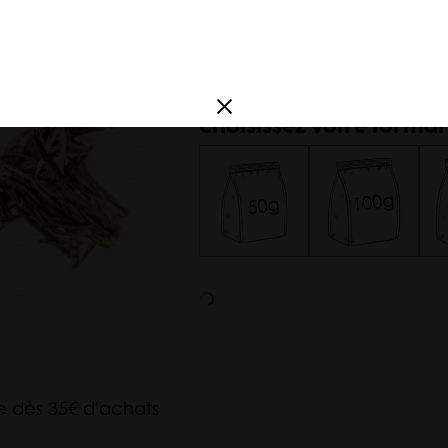
France
blanches) et sa douceur
Amérique du
Issu de l'agriculture bio
Sud
Argentine
Choisissez votre format
Corée
te dès 35€ d'achats