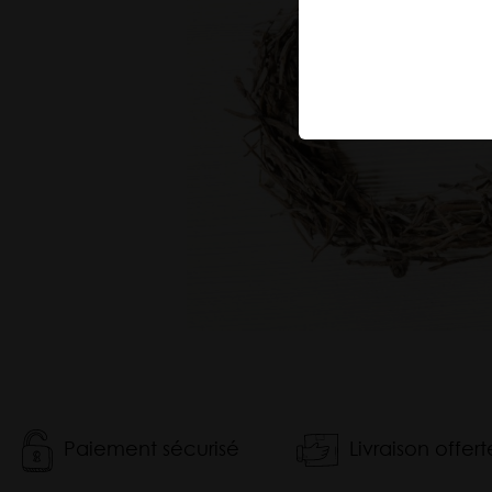
Tisane
Maté
Matcha
Paiement sécurisé
Livraison offer