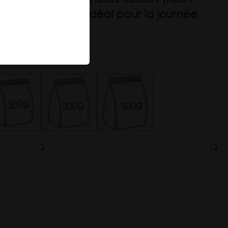
Thés glacés
. Un partenaire idéal pour la journée.
Récoltes de
logique.
printemps