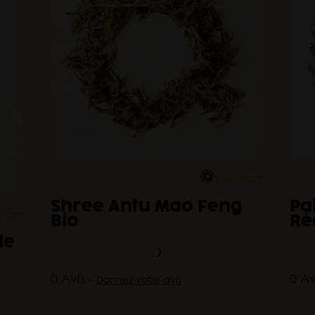
THÉ VERT
Shree Antu Mao Feng
Pa
VERT
Bio
Ré
de
0 Avis -
0 Av
Donnez votre avis