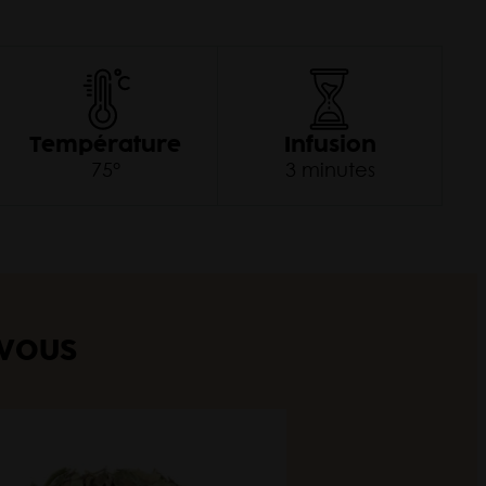
Pri
Température
Infusion
75°
3 minutes
 VOUS
Autom