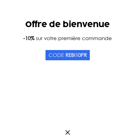
Offre de bienvenue
Accueil
-10%
sur votre première commande
Catalogue
Thés
Couleurs
Thé bl
WHITE RUSSIAN BIO
CODE
REBI10PR
Origine Chine
1
Avis