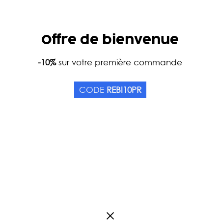
Offre de bienvenue
Accueil
-10%
sur votre première commande
Catalogue
Thés
Couleurs
Thé f
THÉ BLANC FUMÉ BIO
CODE
REBI10PR
Origine Chine
1
Avis