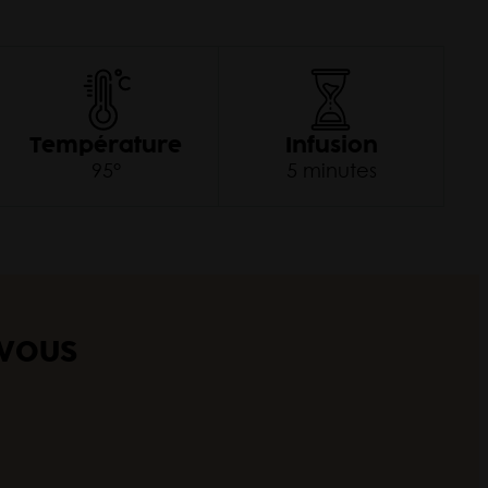
Pri
Température
Infusion
95°
5 minutes
 VOUS
Autom