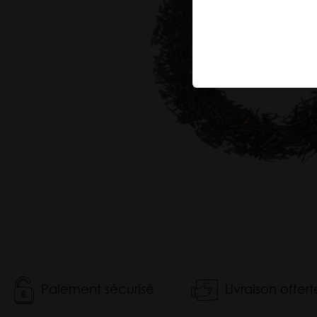
Tisane
Maté
Matcha
Paiement sécurisé
Livraison offer