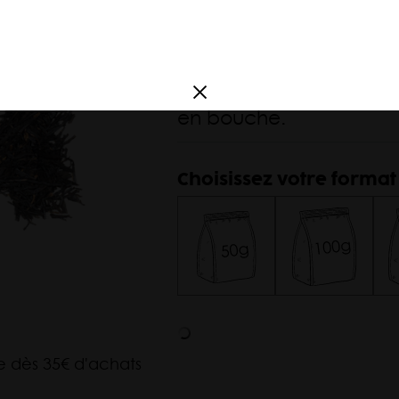
provenance du Fujian
France
de grandes feuilles rou
Amérique du
révèle des notes mal
Sud
(litchi). Et sa légère 
Argentine
en bouche.
Corée
Choisissez votre format
te dès 35€ d'achats