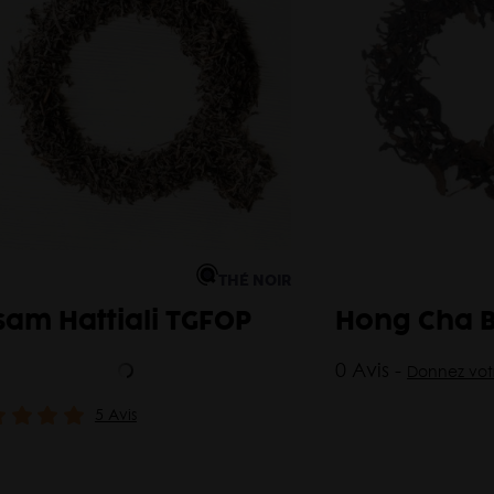
THÉ NOIR
sam Hattiali TGFOP
Hong Cha B
0 Avis -
Donnez votr
5 Avis