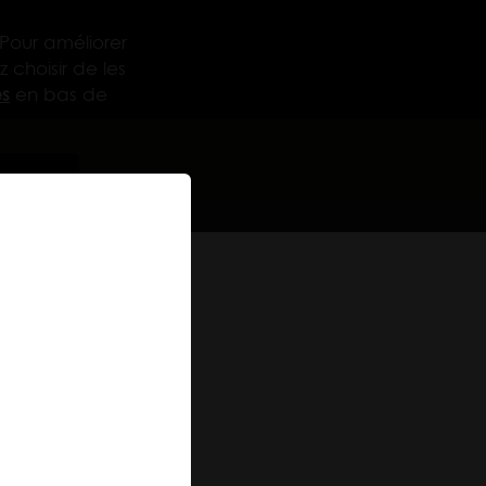
 Pour améliorer
 choisir de les
s
en bas de
urer