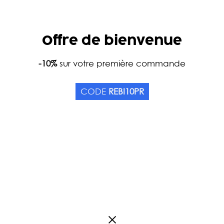
Offre de bienvenue
Accueil
-10%
sur votre première commande
Catalogue
Thés
Couleurs
Thé ve
JASMIN PERLE DES MA
CODE
REBI10PR
Origine Chine
0
Avis