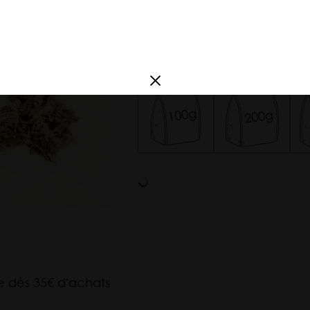
France
des notes végétales d'
Amérique du
Sud
Choisissez votre format
Argentine
Corée
te dès 35€ d'achats