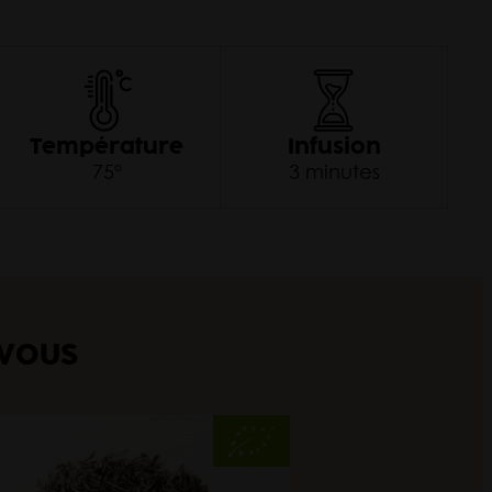
Pri
Température
Infusion
75°
3 minutes
 VOUS
Autom