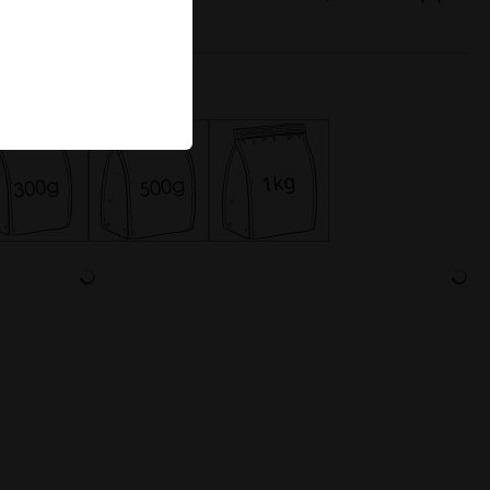
Thés glacés
herbes coupées.
Récoltes de
printemps