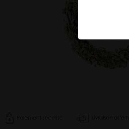
Tisane
Maté
Matcha
Paiement sécurisé
Livraison offer