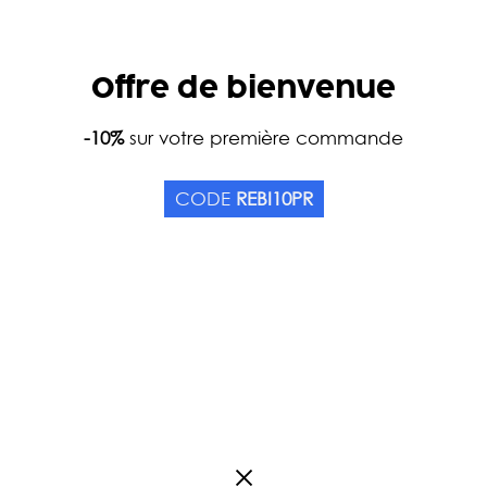
Offre de bienvenue
Accueil
-10%
sur votre première commande
Catalogue
Thés
Couleurs
Tisane
CALMANTE BIO - JURA
CODE
REBI10PR
Origine France
1
Avis