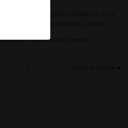
Thés glacés
i
Récoltes de
us, orange, églantier, pomme, pétales de souci
printemps
bos, clou de girofle, cardamome, cannelle,
ooibos vert, citron, fruit de la passion.
Détails du produit