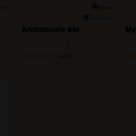
IBOS
TISANE
THÉ GLACÉ
Andalousie Bio
My
6 Avis