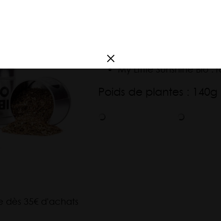
France
aiguilles d’épicéa, souc
Amérique du
Andalousie Bio : Hibisc
Sud
Rooibos Chaï Bio : Rooi
poivre, gingembre
Argentine
My Little Sunshine Bio : r
Corée
Poids de plantes : 140g
te dès 35€ d'achats