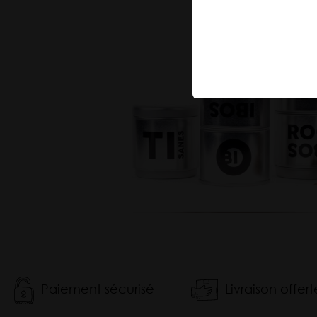
Tisane
Maté
Matcha
Paiement sécurisé
Livraison offer