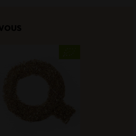
 VOUS
Pri
Autom