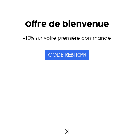
Offre de bienvenue
Home
-10%
sur votre première commande
Catalog
Accessories
MATCHA TEA SET
CODE
REBI10PR