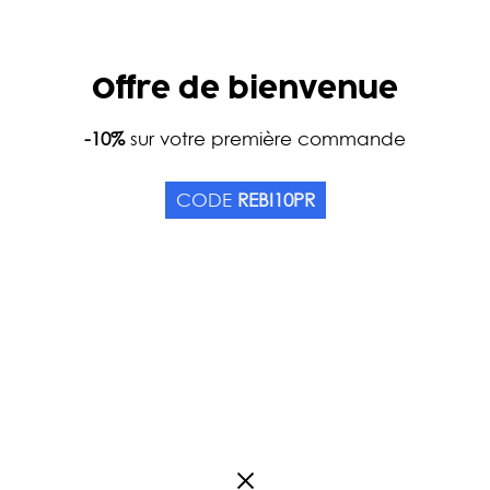
Offre de bienvenue
Home
-10%
sur votre première commande
Catalog
Accessories
MINI PINK CHINA CUP - 
CODE
REBI10PR
Origin China
1
review