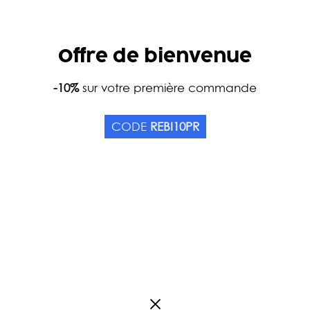
Offre de bienvenue
-10%
sur votre première commande
MATCHA PATISSIER BI
CODE
REBI10PR
Origin China
1
review